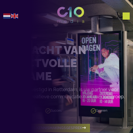
DE KRACHT VAN
IMPACTVOLLE
RECLAME
C10 Media, gevestigd in Rotterdam, is uw partner voor
effectieve en creatieve communicatie met uw doelgroep.
Oplossingen
Succes
Groeien
PLAN EEN GRATIS KENNISMAKINGSGESPREK