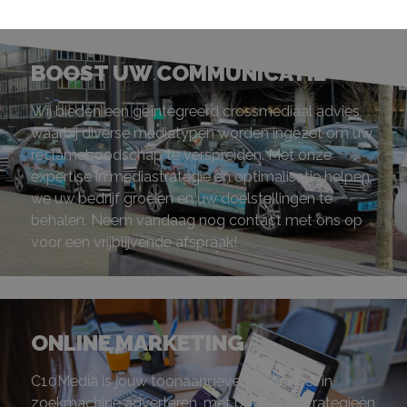
BOOST UW COMMUNICATIE
Wij bieden een geïntegreerd crossmediaal advies,
waarbij diverse mediatypen worden ingezet om uw
reclameboodschap te verspreiden. Met onze
expertise in mediastrategie en optimalisatie helpen
we uw bedrijf groeien en uw doelstellingen te
behalen. Neem vandaag nog contact met ons op
voor een vrijblijvende afspraak!
ONLINE MARKETING
C10Media is jouw toonaangevende partner in
zoekmachine adverteren, met bewezen strategieën