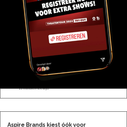
BEKIJK ALLE CASES
C10 Media verzorgt campagne Panda
Pizza Rotterdam
Met trots presenteren we u de samenwerking met
Panda Pizza Rotterdam. Een nieuw initiatief in
Rotterdam met verrukkelijke…
Nuri
21 minuten leestijd
Aspire Brands kiest óók voor