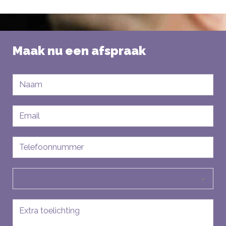
Maak nu een afspraak
Naam
E-
mailadres
Telefoon
Soort
aanvraag
Bericht