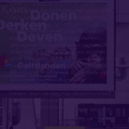
Bereik uw doelgroep effectief en creatief met C10
Media, hét full service mediabureau in Rotterdam.
Onze expertise ligt in het overbrengen van uw
reclameboodschap, het vergroten van uw
naamsbekendheid en het onder de aandacht
brengen van uw merk of product. Met een
geïntegreerd crossmediaal advies bereiken we uw
doelgroep via diverse media, zowel online als
offline. Denk aan out of home reclame, digital out of
home, televisiecampagnes, radiocommercials,
persberichten en printmedia. Bij C10 Media creëren
we op maat gemaakte en creatieve
mediastrategieën om uw bedrijfsdoelstellingen te
behalen. Neem vandaag nog vrijblijvend contact
met ons op voor een afspraak en ontdek wat C10
Media voor u kan betekenen.