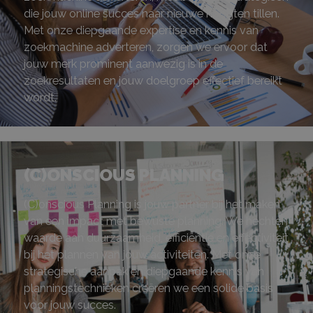
die jouw online succes naar nieuwe hoogten tillen.
Met onze diepgaande expertise en kennis van
zoekmachine adverteren, zorgen we ervoor dat
jouw merk prominent aanwezig is in de
zoekresultaten en jouw doelgroep effectief bereikt
wordt.
(C)ONSCIOUS PLANNING
(C)onscious Planning is jouw partner bij het maken
van een impact met bewuste planning. We hechten
waarde aan duurzaamheid, efficiëntie en effectiviteit
bij het plannen van jouw activiteiten. Met onze
strategische aanpak en diepgaande kennis van
planningstechnieken creëren we een solide basis
voor jouw succes.