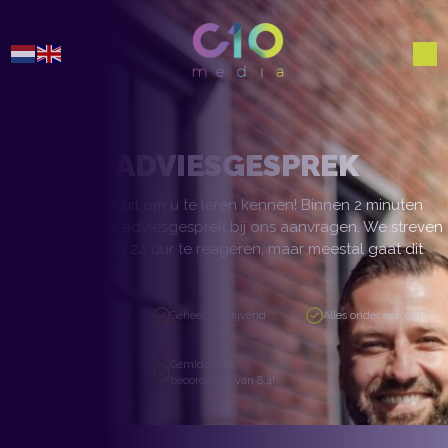
GRATIS ADVIESGESPREK
We kijken ernaar uit om u te leren kennen! Binnen 2 minuten
kunt u een gratis adviesgesprek bij ons aanvragen. We streven
ernaar om binnen 24 uur te reageren, maar meestal gaat dit
veel sneller.
Ruim 19 jaar ervaring!
Geheel vrijblijvend
Alles onder één dak
Altijd een vast
Gemiddelde
aanspreekpunt
beoordeling van 8.4!