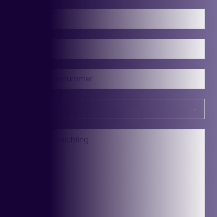
Naam
E-
mailadres
Telefoon
Soort
aanvraag
Bericht