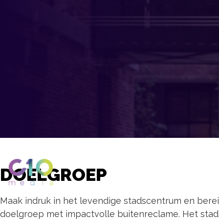
DOELGROEP
Maak indruk in het levendige stadscentrum en berei
doelgroep met impactvolle buitenreclame. Het stad