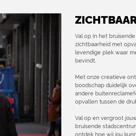
ZICHTBAAR
Val op in het bruisend
zichtbaarheid met opva
levendige plek waar m
bevindt.
Met onze creatieve ont
boodschap duidelijk ove
andere buitenreclamefo
opvallen tussen de dru
Val op en vergroot jou
bruisende stadscentru
ontdek hoe wij jou kun