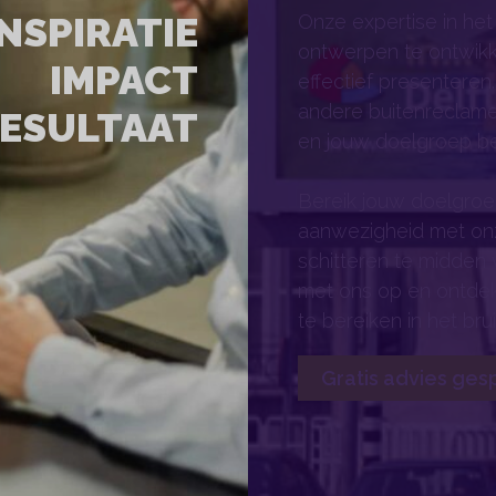
INSPIRATIE
Onze expertise in het
ontwerpen te ontwikk
IMPACT
effectief presenteren.
andere buitenreclame
ESULTAAT
en jouw doelgroep be
Bereik jouw doelgroe
aanwezigheid met onz
schitteren te midden
met ons op en ontdek
te bereiken in het br
Gratis advies ges