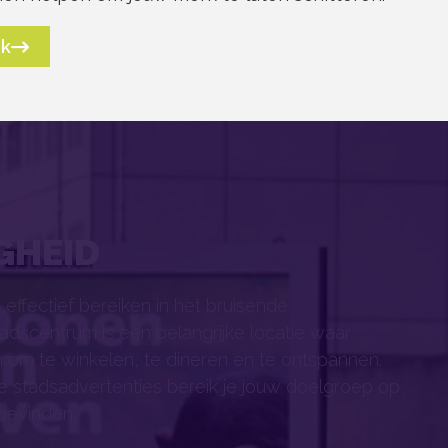
ek
GHEID
 effectief bereiken in het bruisende
adscentrum is een belangrijke locatie waar
m te winkelen, te dineren en te ontspannen.
e stadsadvertenties bereik je jouw doelgroep op
bevinden.