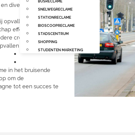
BUSRECLAME
en divers publiek.
SNELWEGRECLAME
STATIONRECLAME
ij opvallende
BIOSCOOPRECLAME
hap effectief
STADSCENTRUM
ndere creatieve
SHOPPING
opvallen tussen de
STUDENTEN MARKETING
CASES
CONTACT
me in het bruisende
 op om de
gne tot een succes te