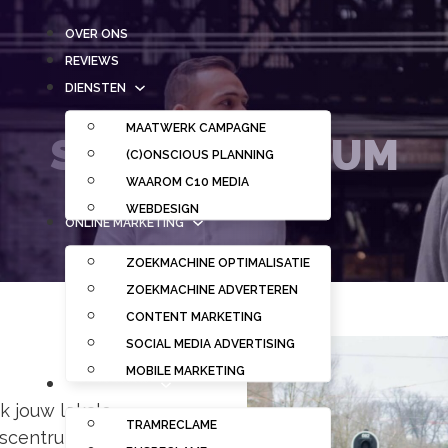
OVER ONS
REVIEWS
DIENSTEN
MAATWERK CAMPAGNE
STADSCENTRUM
(C)ONSCIOUS PLANNING
WAAROM C10 MEDIA
WEBDESIGN
ONLINE MARKETING
ZOEKMACHINE OPTIMALISATIE
ZOEKMACHINE ADVERTEREN
CONTENT MARKETING
SOCIAL MEDIA ADVERTISING
MOBILE MARKETING
OUT OF HOME
k jouw lokale
TRAMRECLAME
scentrum is de ideale