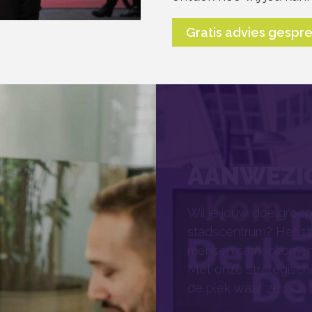
Gratis advies gespr
AANWEZI
Wil je jouw doelgroep
stadscentrum? Het st
mensen samenkomen o
Met onze strategisch
de plek waar ze zich 