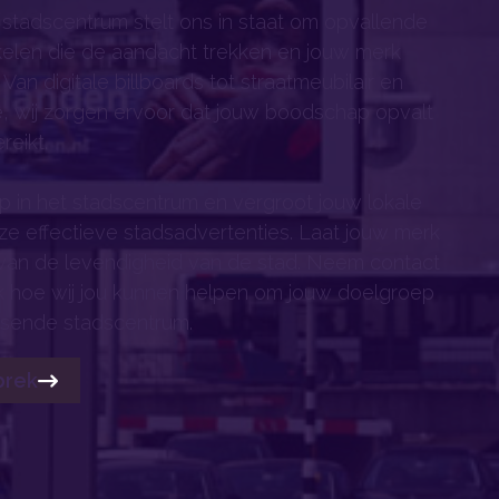
 stadscentrum stelt ons in staat om opvallende
elen die de aandacht trekken en jouw merk
 Van digitale billboards tot straatmeubilair en
, wij zorgen ervoor dat jouw boodschap opvalt
reikt.
p in het stadscentrum en vergroot jouw lokale
e effectieve stadsadvertenties. Laat jouw merk
 van de levendigheid van de stad. Neem contact
 hoe wij jou kunnen helpen om jouw doelgroep
uisende stadscentrum.
prek