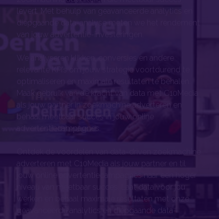
levert. Met behulp van geavanceerde analytics en
diepgaande data-analyse meten we het rendement
van jouw advertentie-investeringen.
We analyseren klikken, conversies en andere
relevante KPI’s om jouw strategie voortdurend te
optimaliseren en maximale resultaten te behalen.
Maak gebruik van de kracht van data met C10Media
als jouw partner in zoekmachine adverteren en
behaal meetbaar succes in jouw online
advertentiecampagnes.
Ontdek de voordelen van data-driven zoekmachine
adverteren met C10Media als jouw partner en til
jouw online advertentiecampagnes naar een hoger
niveau van meetbaar succes. Laat data voor jou
werken en behaal maximale resultaten met onze
geavanceerde analytics en diepgaande data-