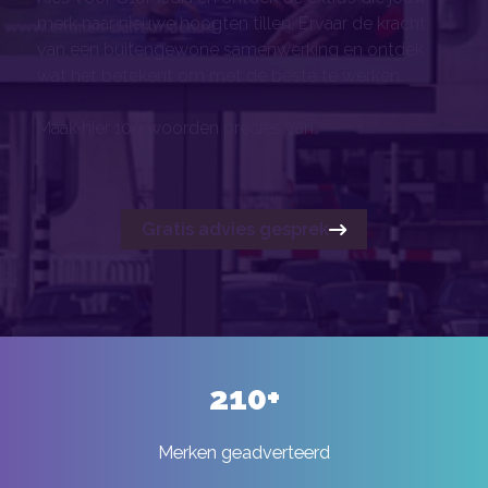
merk naar nieuwe hoogten tillen. Ervaar de kracht
van een buitengewone samenwerking en ontdek
wat het betekent om met de beste te werken.
Maak hier 100 woorden precies van.
Gratis advies gesprek
210
+
Merken geadverteerd