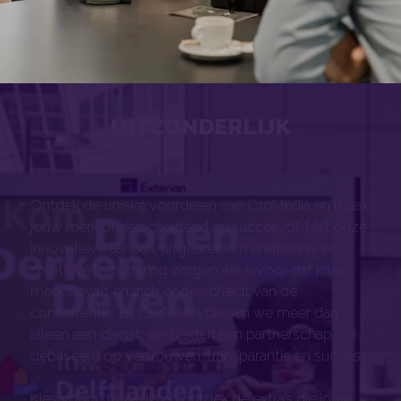
UITZONDERLIJK
Ontdek de unieke voordelen van C10Media en maak
jouw merk onderscheidend en succesvol. Met onze
innovatieve aanpak, uitgebreide marktkennis en
creatieve benadering zorgen we ervoor dat jouw
merk opvalt en zich onderscheidt van de
concurrentie. Bij C10Media bieden we meer dan
alleen een dienst; we bieden een partnerschap
gebaseerd op vertrouwen, transparantie en succes.
Kies voor C10Media en ontdek de extra’s die jouw