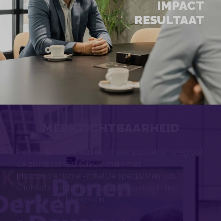
IMPACT
RESULTAAT
MERKZICHTBAARHEID
Trek de aandacht van een breed publiek én vergroot
de zichtbaarheid van uw merk met
bioscoopreclame Pathé! De specialisten van
C10Media hebben een brede expertise in het
adverteren in bioscopen.