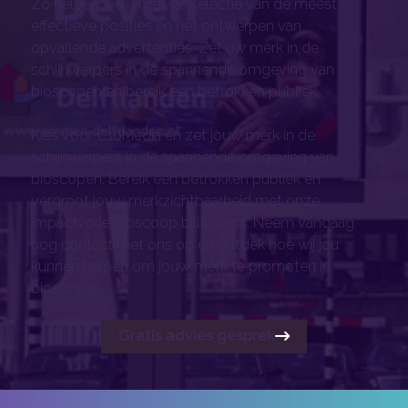
Zo helpen we u met de selectie van de meest
effectieve posities en het ontwerpen van
opvallende advertenties. Zet uw merk in de
schijnwerpers in de spannende omgeving van
bioscopen en bereik een betrokken publiek.
Kies voor C10Media en zet jouw merk in de
schijnwerpers in de spannende omgeving van
bioscopen. Bereik een betrokken publiek en
vergroot jouw merkzichtbaarheid met onze
impactvolle bioscoop billboards. Neem vandaag
nog contact met ons op en ontdek hoe wij jou
kunnen helpen om jouw merk te promoten in
bioscopen.
Gratis advies gesprek