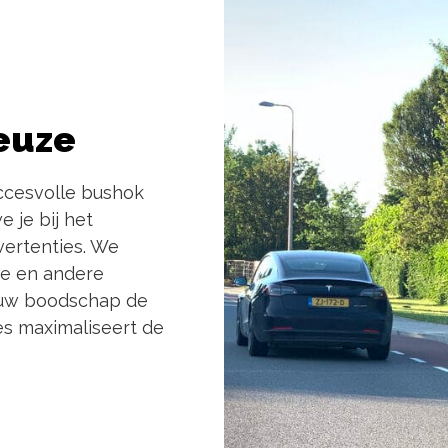
euze
ccesvolle bushok
 je bij het
vertenties. We
ie en andere
jouw boodschap de
ces maximaliseert de