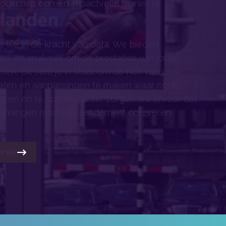
odschap op een impactvolle manier te
n we in de kracht van data. We bieden
ges en analyses om de prestaties van jouw
en. Dit stelt je in staat om de ROI van jouw
len en aanpassingen te maken waar nodig.
oren en te optimaliseren, zorgen we ervoor dat
panningen maximaal rendement opleveren.
prek