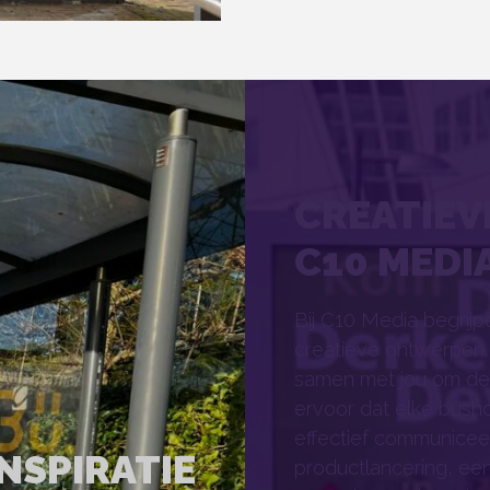
CREATIE
C10 MEDI
Bij C10 Media begrijp
creatieve ontwerpen
samen met jou om de 
ervoor dat elke busho
effectief communiceer
INSPIRATIE
productlancering, ee