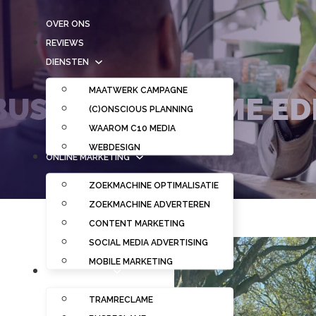
OVER ONS
REVIEWS
DIENSTEN
MAATWERK CAMPAGNE
BUSHOK RECLAME ED
(C)ONSCIOUS PLANNING
WAAROM C10 MEDIA
WEBDESIGN
ONLINE MARKETING
ZOEKMACHINE OPTIMALISATIE
ZOEKMACHINE ADVERTEREN
CONTENT MARKETING
SOCIAL MEDIA ADVERTISING
MOBILE MARKETING
OUT OF HOME
TRAMRECLAME