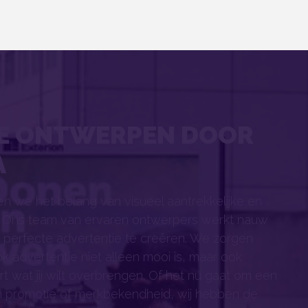
VE ONTWERPEN DOOR
A
en we het belang van visueel aantrekkelijke en
. Ons team van ervaren ontwerpers werkt nauw
perfecte advertentie te creëren. We zorgen
k advertentie niet alleen mooi is, maar ook
t wat jij wilt overbrengen. Of het nu gaat om een
n promotie of merkbekendheid, wij hebben de