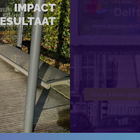
expertise om jouw bo
IMPACT
presenteren.
ESULTAAT
Bij C10 Media gelove
uitgebreide rapporta
bushok reclame te met
campagne te beoorde
Door continu te monit
jouw advertentie ins
Bushok reclame Ede.
Gratis advies ges