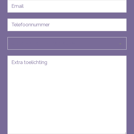
E-
mailadres
Telefoon
Soort
aanvraag
Bericht