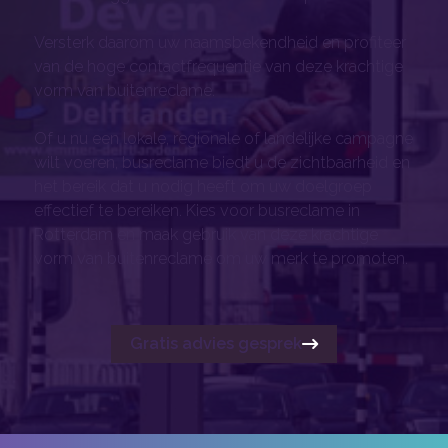
Versterk daarom uw naamsbekendheid en profiteer
van de hoge contactfrequentie van deze krachtige
vorm van buitenreclame.
Of u nu een lokale, regionale of landelijke campagne
wilt voeren, busreclame biedt u de zichtbaarheid en
het bereik dat u nodig heeft om uw doelgroep
effectief te bereiken. Kies voor busreclame in
Rotterdam en maak gebruik van deze krachtige
vorm van buitenreclame om uw merk te promoten.
Gratis advies gesprek