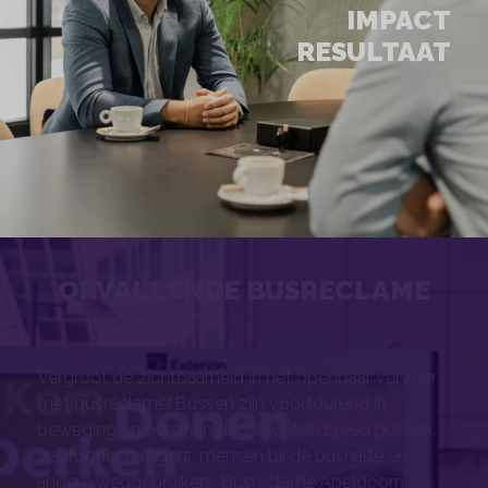
IMPACT
RESULTAAT
OPVALLENDE BUSRECLAME
Vergroot de zichtbaarheid in het openbaar vervoer
met busreclame! Bussen zijn voortdurend in
beweging en bereiken dagelijks een breed publiek,
waaronder reizigers, mensen bij de bushalte én
andere weggebruikers. Busreclame Apeldoorn.