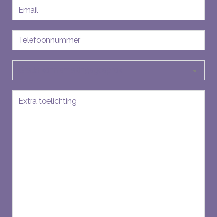
E-
mailadres
Telefoon
Soort
aanvraag
Bericht