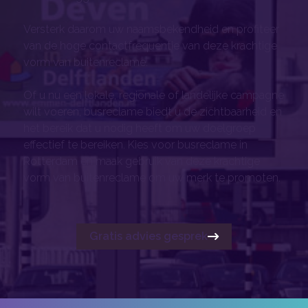
Versterk daarom uw naamsbekendheid en profiteer
van de hoge contactfrequentie van deze krachtige
vorm van buitenreclame.
Of u nu een lokale, regionale of landelijke campagne
wilt voeren, busreclame biedt u de zichtbaarheid en
het bereik dat u nodig heeft om uw doelgroep
effectief te bereiken. Kies voor busreclame in
Rotterdam en maak gebruik van deze krachtige
vorm van buitenreclame om uw merk te promoten.
Gratis advies gesprek