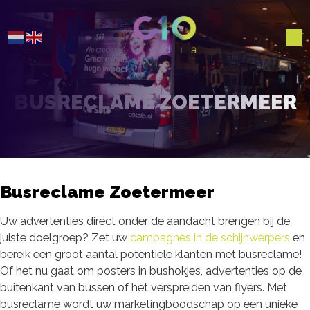
BUSRECLAME ZOETERMEER
Busreclame Zoetermeer
Uw advertenties direct onder de aandacht brengen bij de
juiste doelgroep? Zet uw
campagnes in de schijnwerpers
en
bereik een groot aantal potentiële klanten met busreclame!
Of het nu gaat om posters in bushokjes, advertenties op de
buitenkant van bussen of het verspreiden van flyers. Met
busreclame wordt uw marketingboodschap op een unieke