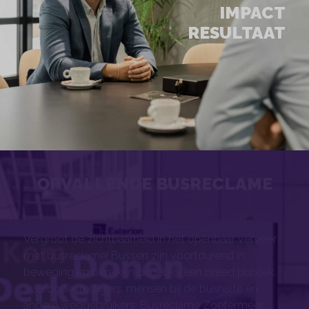
IMPACT
RESULTAAT
OPVALLENDE BUSRECLAME
Vergroot de zichtbaarheid in het openbaar vervoer
met busreclame! Bussen zijn voortdurend in
beweging en bereiken dagelijks een breed publiek,
waaronder reizigers, mensen bij de bushalte én
andere weggebruikers. Busreclame Zoetermeer.