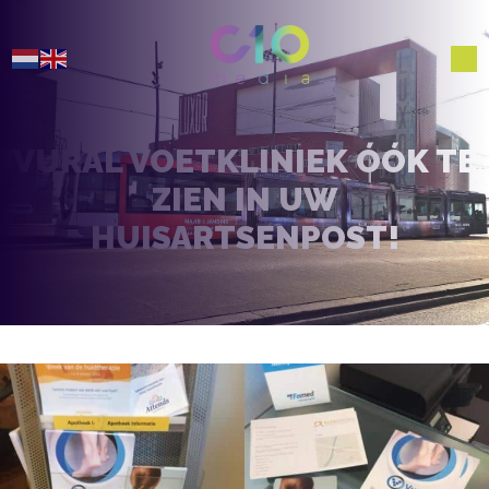
VURAL VOETKLINIEK ÓÓK TE
ZIEN IN UW
HUISARTSENPOST!