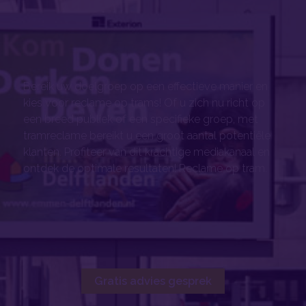
Bereik uw doelgroep op een effectieve manier en
kies voor reclame op trams! Of u zich nu richt op
een breed publiek of een specifieke groep, met
tramreclame bereikt u een groot aantal potentiële
klanten. Profiteer van dit krachtige mediakanaal en
ontdek de optimale resultaten! Reclame op tram.
Gratis advies gesprek