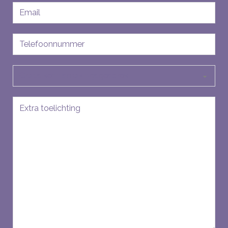
E-
mailadres
Telefoon
Soort
aanvraag
Bericht