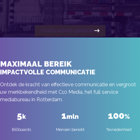
team staat klaar om u te adviseren en te helpen bij
het realiseren van een succesvolle billboard
reclamecampagne. Snelwegreclame Almere.
Gratis advies gesprek
MAXIMAAL BEREIK
IMPACTVOLLE COMMUNICATIE
Ontdek de kracht van effectieve communicatie en vergroot
uw merkbekendheid met C10 Media, het full service
mediabureau in Rotterdam.
5
1
100
k
mln
%
Billboards
Mensen bereikt
Tevredenheid