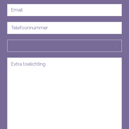
E-
mailadres
Telefoon
Soort
aanvraag
Bericht