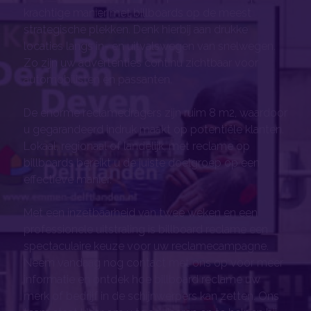
krachtige manier met billboards op de meest
strategische plekken. Denk hierbij aan drukke
locaties langs in- en uitvalswegen van snelwegen.
Zo zijn uw advertenties continu zichtbaar voor
automobilisten en passanten.
De enorme reclamedragers zijn ruim 8 m2, waardoor
u gegarandeerd indruk maakt op potentiële klanten.
Lokaal, regionaal of landelijk, met reclame op
billboards bereikt u de juiste doelgroep op een
effectieve manier.
Met een inzetbaarheid van twee weken en een
professionele uitstraling is billboard reclame een
spectaculaire keuze voor uw reclamecampagne.
Neem vandaag nog contact met ons op voor meer
informatie en ontdek hoe billboard reclame uw
merk of bedrijf in de schijnwerpers kan zetten. Ons