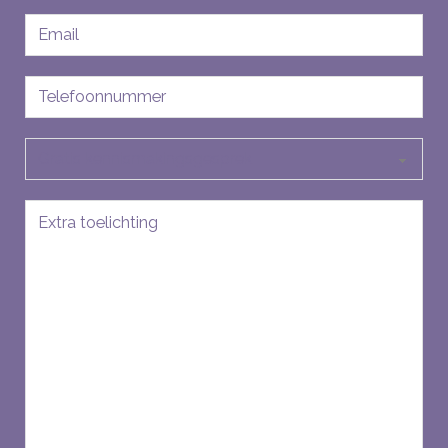
E-
mailadres
Telefoon
Soort
aanvraag
Bericht