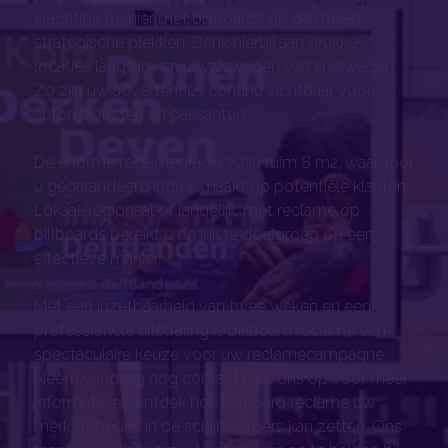
krachtige manier met billboards op de meest
strategische plekken. Denk hierbij aan drukke
locaties langs in- en uitvalswegen van snelwegen.
Zo zijn uw advertenties continu zichtbaar voor
automobilisten en passanten.
De enorme reclamedragers zijn ruim 8 m2, waardoor
u gegarandeerd indruk maakt op potentiële klanten.
Lokaal, regionaal of landelijk, met reclame op
billboards bereikt u de juiste doelgroep op een
effectieve manier.
Met een inzetbaarheid van twee weken en een
professionele uitstraling is billboard reclame een
spectaculaire keuze voor uw reclamecampagne.
Neem vandaag nog contact met ons op voor meer
informatie en ontdek hoe billboard reclame uw
merk of bedrijf in de schijnwerpers kan zetten. Ons