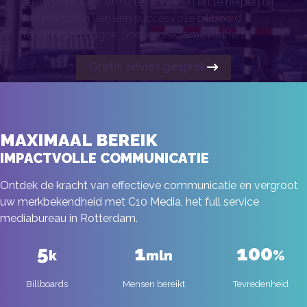
team staat klaar om u te adviseren en te helpen bij
het realiseren van een succesvolle billboard
reclamecampagne. Snelwegreclame Arnhem.
Gratis advies gesprek
MAXIMAAL BEREIK
IMPACTVOLLE COMMUNICATIE
Ontdek de kracht van effectieve communicatie en vergroot
uw merkbekendheid met C10 Media, het full service
mediabureau in Rotterdam.
5
1
100
k
mln
%
Billboards
Mensen bereikt
Tevredenheid