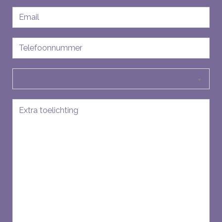
E-
mailadres
Telefoon
Soort
aanvraag
Bericht