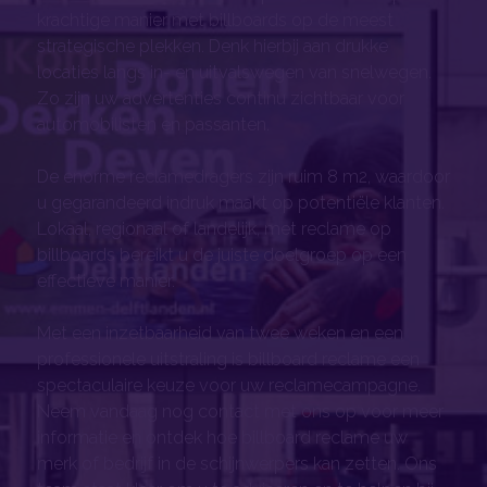
krachtige manier met billboards op de meest
strategische plekken. Denk hierbij aan drukke
locaties langs in- en uitvalswegen van snelwegen.
Zo zijn uw advertenties continu zichtbaar voor
automobilisten en passanten.
De enorme reclamedragers zijn ruim 8 m2, waardoor
u gegarandeerd indruk maakt op potentiële klanten.
Lokaal, regionaal of landelijk, met reclame op
billboards bereikt u de juiste doelgroep op een
effectieve manier.
Met een inzetbaarheid van twee weken en een
professionele uitstraling is billboard reclame een
spectaculaire keuze voor uw reclamecampagne.
Neem vandaag nog contact met ons op voor meer
informatie en ontdek hoe billboard reclame uw
merk of bedrijf in de schijnwerpers kan zetten. Ons