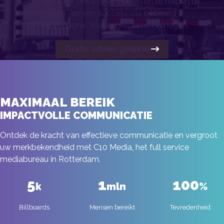
team staat klaar om u te adviseren en te helpen bij
het realiseren van een succesvolle billboard
reclamecampagne. Snelwegreclame Nijmegen.
Gratis advies gesprek
MAXIMAAL BEREIK
IMPACTVOLLE COMMUNICATIE
Ontdek de kracht van effectieve communicatie en vergroot
uw merkbekendheid met C10 Media, het full service
mediabureau in Rotterdam.
5
1
100
k
mln
%
Billboards
Mensen bereikt
Tevredenheid