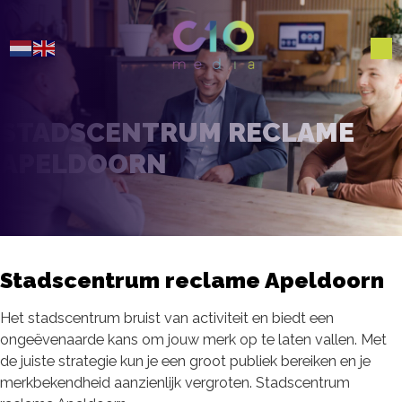
STADSCENTRUM RECLAME
APELDOORN
Stadscentrum reclame Apeldoorn
Het stadscentrum bruist van activiteit en biedt een
ongeëvenaarde kans om jouw merk op te laten vallen. Met
de juiste strategie kun je een groot publiek bereiken en je
merkbekendheid aanzienlijk vergroten. Stadscentrum