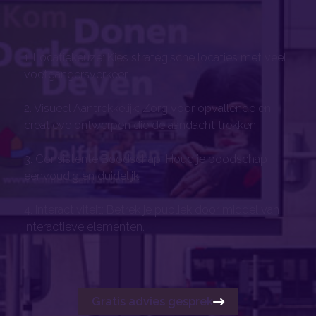
1. Locatiekeuze: Kies strategische locaties met veel
voetgangersverkeer.
2. Visueel Aantrekkelijk: Zorg voor opvallende en
creatieve ontwerpen die de aandacht trekken.
3. Consistente Boodschap: Houd je boodschap
eenvoudig en duidelijk.
4. Interactiviteit: Betrek je publiek door middel van
interactieve elementen.
Gratis advies gesprek