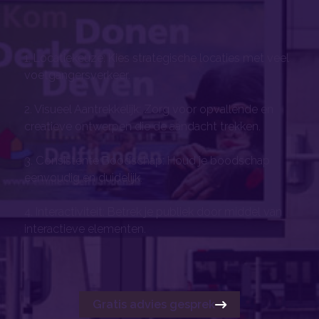
1. Locatiekeuze: Kies strategische locaties met veel
voetgangersverkeer.
2. Visueel Aantrekkelijk: Zorg voor opvallende en
creatieve ontwerpen die de aandacht trekken.
3. Consistente Boodschap: Houd je boodschap
eenvoudig en duidelijk.
4. Interactiviteit: Betrek je publiek door middel van
interactieve elementen.
Gratis advies gesprek