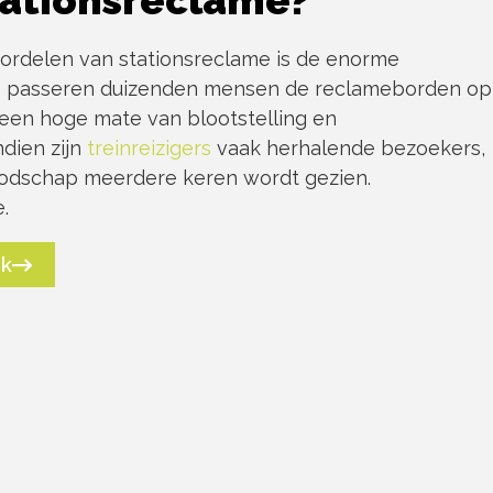
ationsreclame?
ordelen van stationsreclame is de enorme
jks passeren duizenden mensen de reclameborden op
r een hoge mate van blootstelling en
dien zijn
treinreizigers
vaak herhalende bezoekers,
oodschap meerdere keren wordt gezien.
.
ek