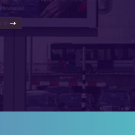
re.
prek