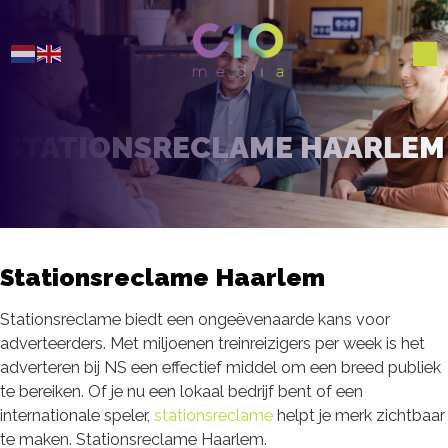
STATIONSRECLAME HAARLEM
Stationsreclame Haarlem
Stationsreclame biedt een ongeëvenaarde kans voor
adverteerders. Met miljoenen treinreizigers per week is het
adverteren bij NS een effectief middel om een breed publiek
te bereiken. Of je nu een lokaal bedrijf bent of een
internationale speler,
stationsreclame
helpt je merk zichtbaar
te maken. Stationsreclame Haarlem.