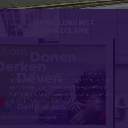
OPVALLEND MET
TRAMRECLAME
Bereik uw doelgroep op een effectieve manier en
kies voor reclame op trams! Of u zich nu richt op
een breed publiek of een specifieke groep, met
tramreclame bereikt u een groot aantal potentiële
klanten. Profiteer van dit krachtige mediakanaal en
ontdek de optimale resultaten!