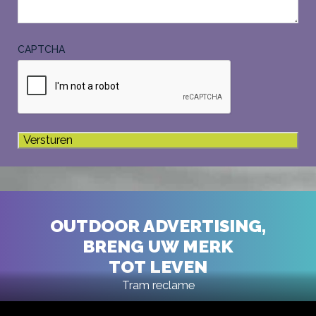
CAPTCHA
OUTDOOR ADVERTISING,
BRENG UW MERK
TOT LEVEN
Tram reclame