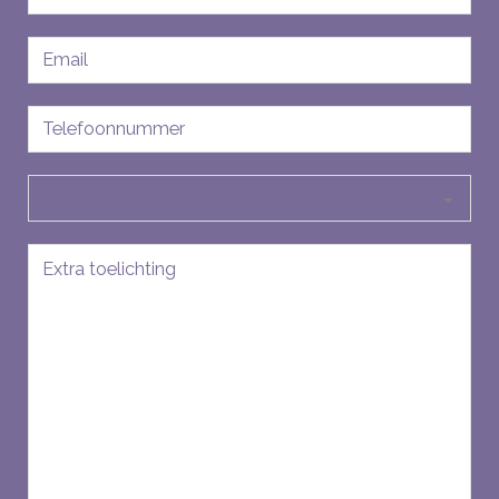
E-
mailadres
Telefoon
Soort
aanvraag
Bericht