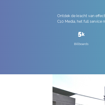
Ontdek de kracht van effe
C10 Media, het full servic
5
k
Billboards