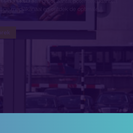
e bereikt u een groot aantal potentiële klanten.
chtige mediakanaal en ontdek de optimale
prek