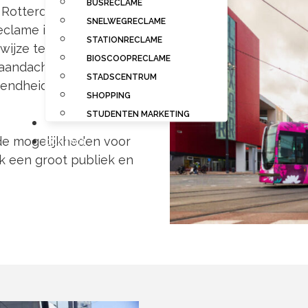
BUSRECLAME
s Rotterdam, Eindhoven,
SNELWEGRECLAME
eclame is daarom hét
STATIONRECLAME
ijze te verspreiden.
BIOSCOOPRECLAME
 aandacht van uw
STADSCENTRUM
endheid te vergroten.
SHOPPING
STUDENTEN MARKETING
CASES
e mogelijkheden voor
CONTACT
k een groot publiek en