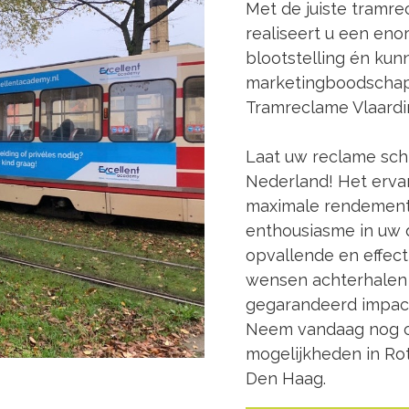
Met de juiste tramre
realiseert u een eno
blootstelling én ku
marketingboodschap 
Tramreclame Vlaardi
Laat uw reclame sch
Nederland! Het erv
maximale rendement 
enthousiasme in uw 
opvallende en effec
wensen achterhalen
gegarandeerd impact
Neem vandaag nog c
mogelijkheden in Ro
Den Haag.