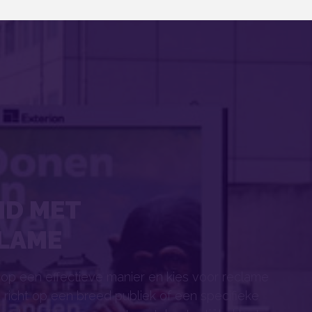
ND MET
LAME
op een effectieve manier en kies voor reclame
u richt op een breed publiek of een specifieke