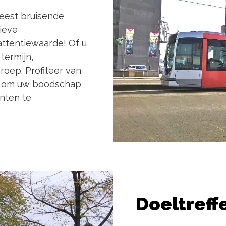
eest bruisende
ieve
ttentiewaarde! Of u
termijn,
roep. Profiteer van
id om uw boodschap
nten te
Doeltreff