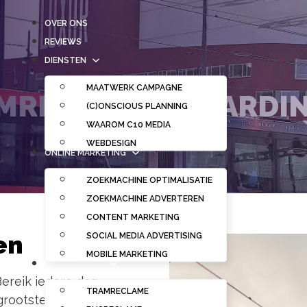
OVER ONS
REVIEWS
DIENSTEN
MAATWERK CAMPAGNE
MRECLAME VLAARDI
(C)ONSCIOUS PLANNING
WAAROM C10 MEDIA
WEBDESIGN
ONLINE MARKETING
ZOEKMACHINE OPTIMALISATIE
ZOEKMACHINE ADVERTEREN
CONTENT MARKETING
en
SOCIAL MEDIA ADVERTISING
MOBILE MARKETING
OUT OF HOME
reik iedere dag
TRAMRECLAME
rootste steden van