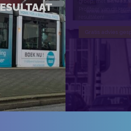
groep, met tramreclam
ESULTAAT
Profiteer van dit kra
resultaten!
Gratis advies ges