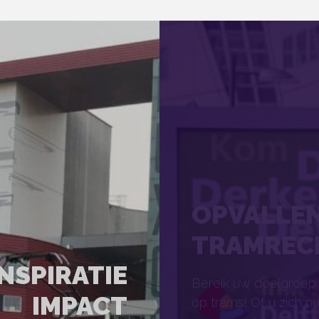
OPVALLE
TRAMREC
INSPIRATIE
Bereik uw doelgroep 
IMPACT
op trams! Of u zich n