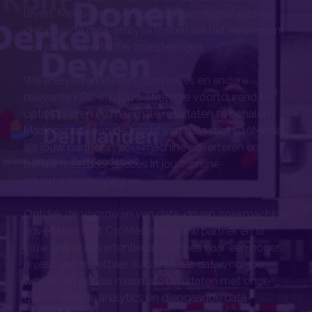
levert. Met behulp van geavanceerde analytics en
diepgaande data-analyse meten we het rendement
van jouw advertentie-investeringen.
We analyseren klikken, conversies en andere
relevante KPI’s om jouw strategie voortdurend te
optimaliseren en maximale resultaten te behalen.
Maak gebruik van de kracht van data met C10Media
als jouw partner in zoekmachine adverteren en
behaal meetbaar succes in jouw online
advertentiecampagnes.
Ontdek de voordelen van data-driven zoekmachine
adverteren met C10Media als jouw partner en til
jouw online advertentiecampagnes naar een hoger
niveau van meetbaar succes. Laat data voor jou
werken en behaal maximale resultaten met onze
geavanceerde analytics en diepgaande data-